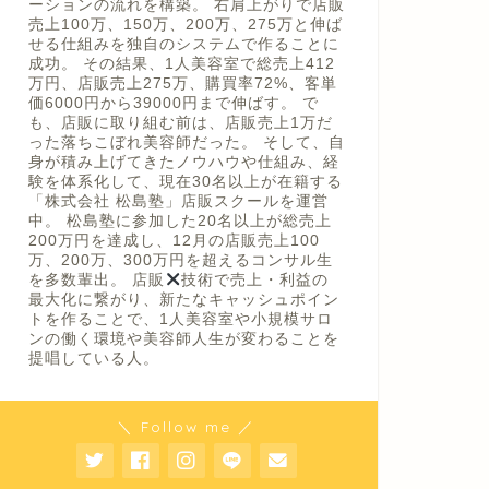
ーションの流れを構築。 右肩上がりで店販
売上100万、150万、200万、275万と伸ば
せる仕組みを独自のシステムで作ることに
成功。 その結果、1人美容室で総売上412
万円、店販売上275万、購買率72%、客単
価6000円から39000円まで伸ばす。 で
も、店販に取り組む前は、店販売上1万だ
った落ちこぼれ美容師だった。 そして、自
身が積み上げてきたノウハウや仕組み、経
験を体系化して、現在30名以上が在籍する
「株式会社 松島塾」店販スクールを運営
中。 松島塾に参加した20名以上が総売上
200万円を達成し、12月の店販売上100
万、200万、300万円を超えるコンサル生
を多数輩出。 店販
技術で売上・利益の
最大化に繋がり、新たなキャッシュポイン
トを作ることで、1人美容室や小規模サロ
ンの働く環境や美容師人生が変わることを
提唱している人。
＼ Follow me ／