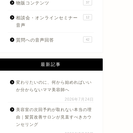
物販コンテンツ
37
相談会・オンラインセミナー
12
音声
質問への音声回答
42
最新記事
変わりたいのに、何から始めればいい
か分からないママ美容師へ
2026年7月24日
美容室の次回予約が取れない本当の理
由｜髪質改善サロンが見直すべきカウ
ンセリング