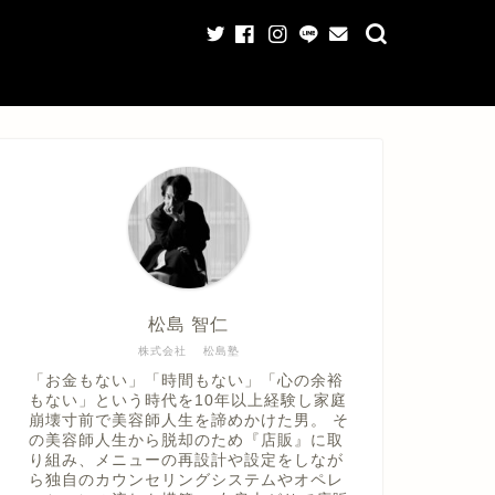
松島 智仁
株式会社 松島塾
「お金もない」「時間もない」「心の余裕
もない」という時代を10年以上経験し家庭
崩壊寸前で美容師人生を諦めかけた男。 そ
の美容師人生から脱却のため『店販』に取
り組み、メニューの再設計や設定をしなが
ら独自のカウンセリングシステムやオペレ