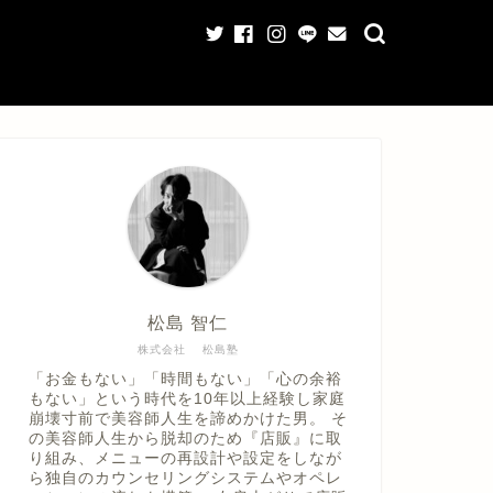
松島 智仁
株式会社 松島塾
「お金もない」「時間もない」「心の余裕
もない」という時代を10年以上経験し家庭
崩壊寸前で美容師人生を諦めかけた男。 そ
の美容師人生から脱却のため『店販』に取
り組み、メニューの再設計や設定をしなが
ら独自のカウンセリングシステムやオペレ