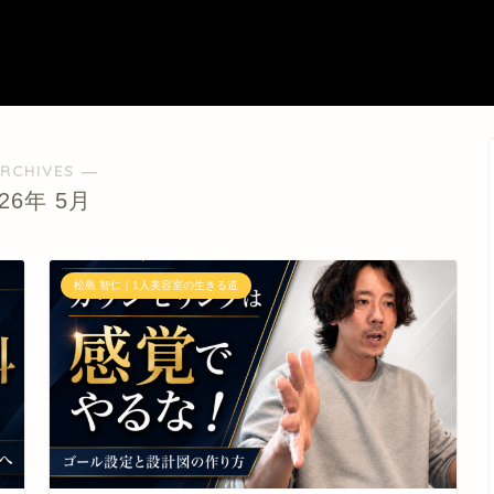
RCHIVES ―
026年 5月
松島 智仁｜1人美容室の生きる道