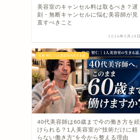
美容室のキャンセル料は取るべき？遅
刻・無断キャンセルに悩む美容師が見
直すべきこと
2026年5月28
松島 智仁｜1人美容室の生きる道
40代美容師は60歳まで今の働き方を続
けられる？1人美容室が“技術だけに頼
らない働き方”を今から整える理由