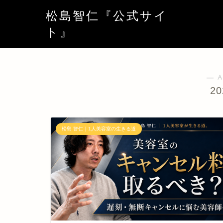
松島智仁『公式サイ
ト』
― A
2
松島 智仁｜1人美容室の生きる道