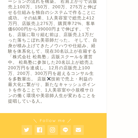
ーションの流れを構築。 右肩上がりで店販
売上100万、150万、200万、275万と伸ば
せる仕組みを独自のシステムで作ることに
成功。 その結果、1人美容室で総売上412
万円、店販売上275万、購買率72%、客単
価6000円から39000円まで伸ばす。 で
も、店販に取り組む前は、店販売上1万だ
った落ちこぼれ美容師だった。 そして、自
身が積み上げてきたノウハウや仕組み、経
験を体系化して、現在30名以上が在籍する
「株式会社 松島塾」店販スクールを運営
中。 松島塾に参加した20名以上が総売上
200万円を達成し、12月の店販売上100
万、200万、300万円を超えるコンサル生
を多数輩出。 店販
技術で売上・利益の
最大化に繋がり、新たなキャッシュポイン
トを作ることで、1人美容室や小規模サロ
ンの働く環境や美容師人生が変わることを
提唱している人。
＼ Follow me ／