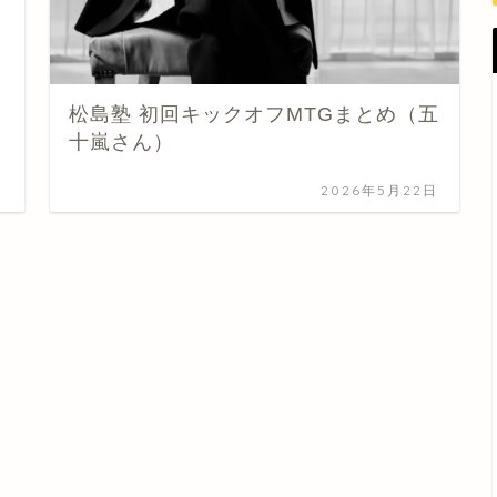
松島塾 初回キックオフMTGまとめ（五
十嵐さん）
日
2026年5月22日