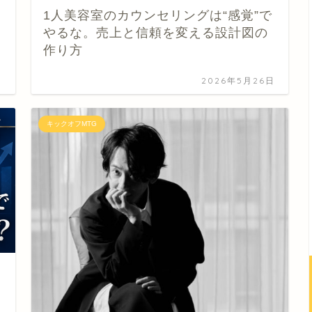
1人美容室のカウンセリングは“感覚”で
やるな。売上と信頼を変える設計図の
作り方
日
2026年5月26日
キックオフMTG