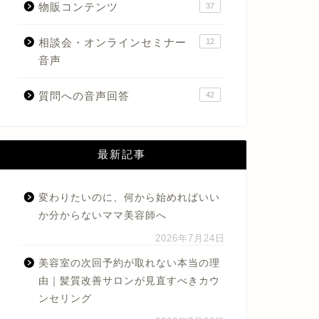
物販コンテンツ
37
相談会・オンラインセミナー
12
音声
質問への音声回答
42
最新記事
変わりたいのに、何から始めればいい
か分からないママ美容師へ
2026年7月24日
美容室の次回予約が取れない本当の理
由｜髪質改善サロンが見直すべきカウ
ンセリング