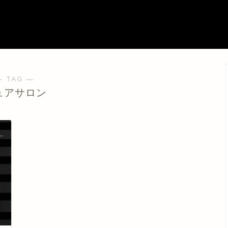
― TAG ―
ュアサロン