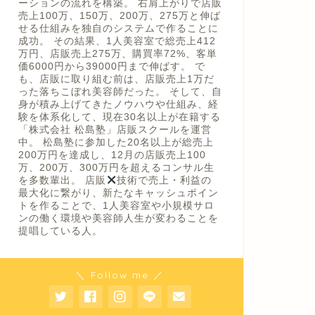
ーションの流れを構築。 右肩上がりで店販
売上100万、150万、200万、275万と伸ば
せる仕組みを独自のシステムで作ることに
成功。 その結果、1人美容室で総売上412
万円、店販売上275万、購買率72%、客単
価6000円から39000円まで伸ばす。 で
も、店販に取り組む前は、店販売上1万だ
った落ちこぼれ美容師だった。 そして、自
身が積み上げてきたノウハウや仕組み、経
験を体系化して、現在30名以上が在籍する
「株式会社 松島塾」店販スクールを運営
中。 松島塾に参加した20名以上が総売上
200万円を達成し、12月の店販売上100
万、200万、300万円を超えるコンサル生
を多数輩出。 店販
技術で売上・利益の
最大化に繋がり、新たなキャッシュポイン
トを作ることで、1人美容室や小規模サロ
ンの働く環境や美容師人生が変わることを
提唱している人。
＼ Follow me ／