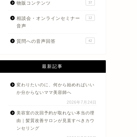
物販コンテンツ
37
相談会・オンラインセミナー
12
音声
質問への音声回答
42
最新記事
変わりたいのに、何から始めればいい
か分からないママ美容師へ
2026年7月24日
美容室の次回予約が取れない本当の理
由｜髪質改善サロンが見直すべきカウ
ンセリング