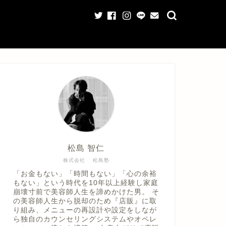
松島 智仁
株式会社 松島塾
「お金もない」「時間もない」「心の余裕
もない」という時代を10年以上経験し家庭
崩壊寸前で美容師人生を諦めかけた男。 そ
の美容師人生から脱却のため『店販』に取
り組み、メニューの再設計や設定をしなが
ら独自のカウンセリングシステムやオペレ