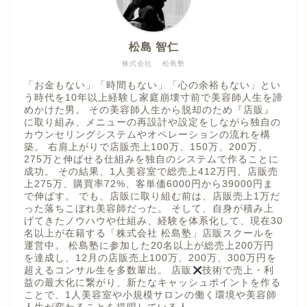
松島 智仁
株式会社 松島塾
「お金もない」「時間もない」「心の余裕もない」とい
う時代を10年以上経験し家庭崩壊寸前で美容師人生を諦
めかけた男。 その美容師人生から脱却のため『店販』
に取り組み、メニューの再設計や設定をしながら独自の
カウンセリングシステムやオペレーションの流れを構
築。 右肩上がりで店販売上100万、150万、200万、
275万と伸ばせる仕組みを独自のシステムで作ることに
成功。 その結果、1人美容室で総売上412万円、店販売
上275万、購買率72%、客単価6000円から39000円ま
で伸ばす。 でも、店販に取り組む前は、店販売上1万だ
った落ちこぼれ美容師だった。 そして、自身が積み上
げてきたノウハウや仕組み、経験を体系化して、現在30
名以上が在籍する「株式会社 松島塾」店販スクールを
運営中。 松島塾に参加した20名以上が総売上200万円
を達成し、12月の店販売上100万、200万、300万円を
超えるコンサル生を多数輩出。 店販
技術で売上・利
益の最大化に繋がり、新たなキャッシュポイントを作る
ことで、1人美容室や小規模サロンの働く環境や美容師