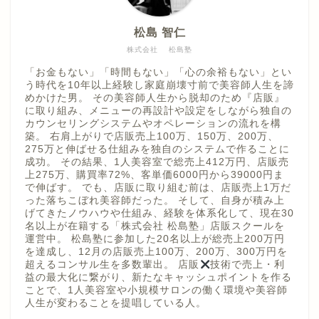
松島 智仁
株式会社 松島塾
「お金もない」「時間もない」「心の余裕もない」とい
う時代を10年以上経験し家庭崩壊寸前で美容師人生を諦
めかけた男。 その美容師人生から脱却のため『店販』
に取り組み、メニューの再設計や設定をしながら独自の
カウンセリングシステムやオペレーションの流れを構
築。 右肩上がりで店販売上100万、150万、200万、
275万と伸ばせる仕組みを独自のシステムで作ることに
成功。 その結果、1人美容室で総売上412万円、店販売
上275万、購買率72%、客単価6000円から39000円ま
で伸ばす。 でも、店販に取り組む前は、店販売上1万だ
った落ちこぼれ美容師だった。 そして、自身が積み上
げてきたノウハウや仕組み、経験を体系化して、現在30
名以上が在籍する「株式会社 松島塾」店販スクールを
運営中。 松島塾に参加した20名以上が総売上200万円
を達成し、12月の店販売上100万、200万、300万円を
超えるコンサル生を多数輩出。 店販
技術で売上・利
益の最大化に繋がり、新たなキャッシュポイントを作る
ことで、1人美容室や小規模サロンの働く環境や美容師
人生が変わることを提唱している人。