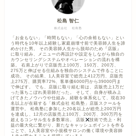
松島 智仁
株式会社 松島塾
「お金もない」「時間もない」「心の余裕もない」とい
う時代を10年以上経験し家庭崩壊寸前で美容師人生を諦
めかけた男。 その美容師人生から脱却のため『店販』
に取り組み、メニューの再設計や設定をしながら独自の
カウンセリングシステムやオペレーションの流れを構
築。 右肩上がりで店販売上100万、150万、200万、
275万と伸ばせる仕組みを独自のシステムで作ることに
成功。 その結果、1人美容室で総売上412万円、店販売
上275万、購買率72%、客単価6000円から39000円ま
で伸ばす。 でも、店販に取り組む前は、店販売上1万だ
った落ちこぼれ美容師だった。 そして、自身が積み上
げてきたノウハウや仕組み、経験を体系化して、現在30
名以上が在籍する「株式会社 松島塾」店販スクールを
運営中。 松島塾に参加した20名以上が総売上200万円
を達成し、12月の店販売上100万、200万、300万円を
超えるコンサル生を多数輩出。 店販
技術で売上・利
益の最大化に繋がり、新たなキャッシュポイントを作る
ことで、1人美容室や小規模サロンの働く環境や美容師