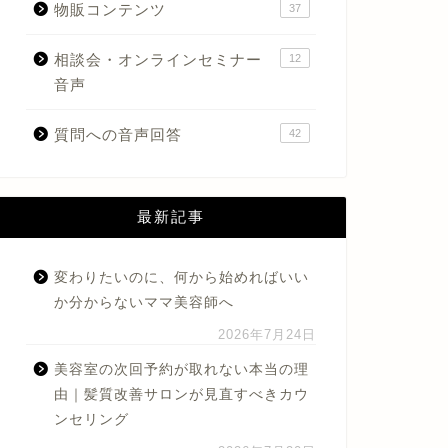
物販コンテンツ
37
相談会・オンラインセミナー
12
音声
質問への音声回答
42
最新記事
変わりたいのに、何から始めればいい
か分からないママ美容師へ
2026年7月24日
美容室の次回予約が取れない本当の理
由｜髪質改善サロンが見直すべきカウ
ンセリング