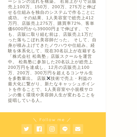
ーションの流れを構築。 右肩上がりで店販
売上100万、150万、200万、275万と伸ば
せる仕組みを独自のシステムで作ることに
成功。 その結果、1人美容室で総売上412
万円、店販売上275万、購買率72%、客単
価6000円から39000円まで伸ばす。 で
も、店販に取り組む前は、店販売上1万だ
った落ちこぼれ美容師だった。 そして、自
身が積み上げてきたノウハウや仕組み、経
験を体系化して、現在30名以上が在籍する
「株式会社 松島塾」店販スクールを運営
中。 松島塾に参加した20名以上が総売上
200万円を達成し、12月の店販売上100
万、200万、300万円を超えるコンサル生
を多数輩出。 店販
技術で売上・利益の
最大化に繋がり、新たなキャッシュポイン
トを作ることで、1人美容室や小規模サロ
ンの働く環境や美容師人生が変わることを
提唱している人。
＼ Follow me ／