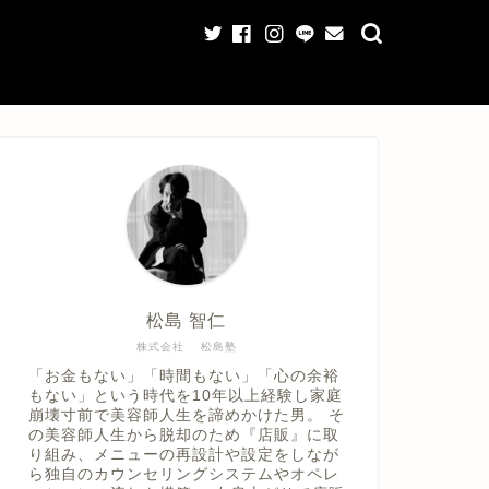
松島 智仁
株式会社 松島塾
「お金もない」「時間もない」「心の余裕
もない」という時代を10年以上経験し家庭
崩壊寸前で美容師人生を諦めかけた男。 そ
の美容師人生から脱却のため『店販』に取
り組み、メニューの再設計や設定をしなが
ら独自のカウンセリングシステムやオペレ