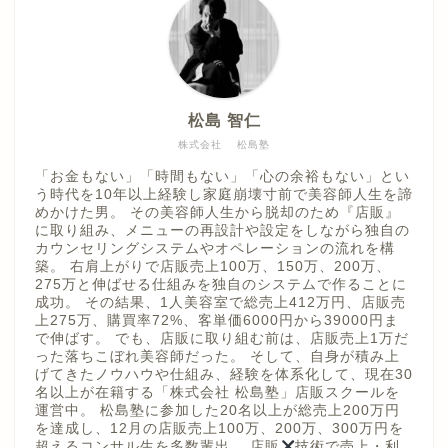
松島 智仁
株式会社 松島塾
「お金もない」「時間もない」「心の余裕もない」とい
う時代を10年以上経験し家庭崩壊寸前で美容師人生を諦
めかけた男。 その美容師人生から脱却のため『店販』
に取り組み、メニューの再設計や設定をしながら独自の
カウンセリングシステムやオペレーションの流れを構
築。 右肩上がりで店販売上100万、150万、200万、
275万と伸ばせる仕組みを独自のシステムで作ることに
成功。 その結果、1人美容室で総売上412万円、店販売
上275万、購買率72%、客単価6000円から39000円ま
で伸ばす。 でも、店販に取り組む前は、店販売上1万だ
った落ちこぼれ美容師だった。 そして、自身が積み上
げてきたノウハウや仕組み、経験を体系化して、現在30
名以上が在籍する「株式会社 松島塾」店販スクールを
運営中。 松島塾に参加した20名以上が総売上200万円
を達成し、12月の店販売上100万、200万、300万円を
超えるコンサル生を多数輩出。 店販
技術で売上・利