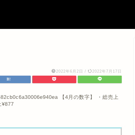
2022年6月2日
/
2022年7月17日
6297682cb0c6a30006e940ea 【4月の数字】 ・総売上
¥877