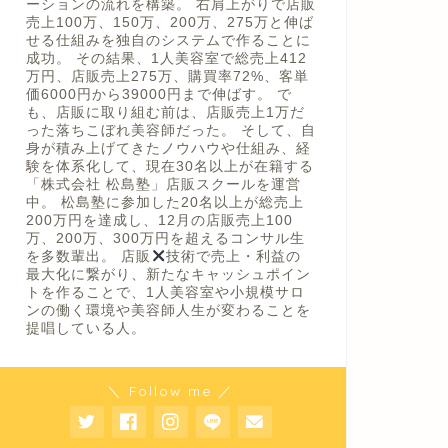
ーションの流れを構築。 右肩上がりで店販
売上100万、150万、200万、275万と伸ば
せる仕組みを独自のシステムで作ることに
成功。 その結果、1人美容室で総売上412
万円、店販売上275万、購買率72%、客単
価6000円から39000円まで伸ばす。 で
も、店販に取り組む前は、店販売上1万だ
った落ちこぼれ美容師だった。 そして、自
身が積み上げてきたノウハウや仕組み、経
験を体系化して、現在30名以上が在籍する
「株式会社 松島塾」店販スクールを運営
中。 松島塾に参加した20名以上が総売上
200万円を達成し、12月の店販売上100
万、200万、300万円を超えるコンサル生
を多数輩出。 店販
技術で売上・利益の
最大化に繋がり、新たなキャッシュポイン
トを作ることで、1人美容室や小規模サロ
ンの働く環境や美容師人生が変わることを
提唱している人。
＼ Follow me ／