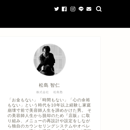
松島 智仁
株式会社 松島塾
「お金もない」「時間もない」「心の余裕
もない」という時代を10年以上経験し家庭
崩壊寸前で美容師人生を諦めかけた男。 そ
の美容師人生から脱却のため『店販』に取
り組み、メニューの再設計や設定をしなが
ら独自のカウンセリングシステムやオペレ