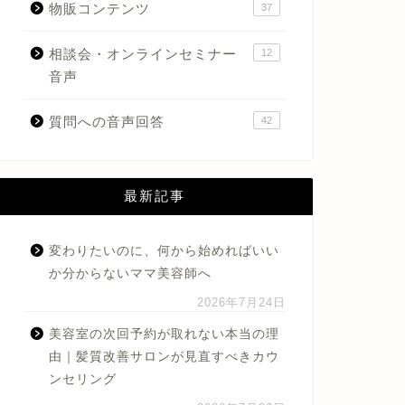
物販コンテンツ
37
相談会・オンラインセミナー
12
音声
質問への音声回答
42
最新記事
変わりたいのに、何から始めればいい
か分からないママ美容師へ
2026年7月24日
美容室の次回予約が取れない本当の理
由｜髪質改善サロンが見直すべきカウ
ンセリング