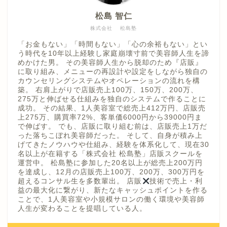
松島 智仁
株式会社 松島塾
「お金もない」「時間もない」「心の余裕もない」とい
う時代を10年以上経験し家庭崩壊寸前で美容師人生を諦
めかけた男。 その美容師人生から脱却のため『店販』
に取り組み、メニューの再設計や設定をしながら独自の
カウンセリングシステムやオペレーションの流れを構
築。 右肩上がりで店販売上100万、150万、200万、
275万と伸ばせる仕組みを独自のシステムで作ることに
成功。 その結果、1人美容室で総売上412万円、店販売
上275万、購買率72%、客単価6000円から39000円ま
で伸ばす。 でも、店販に取り組む前は、店販売上1万だ
った落ちこぼれ美容師だった。 そして、自身が積み上
げてきたノウハウや仕組み、経験を体系化して、現在30
名以上が在籍する「株式会社 松島塾」店販スクールを
運営中。 松島塾に参加した20名以上が総売上200万円
を達成し、12月の店販売上100万、200万、300万円を
超えるコンサル生を多数輩出。 店販
技術で売上・利
益の最大化に繋がり、新たなキャッシュポイントを作る
ことで、1人美容室や小規模サロンの働く環境や美容師
人生が変わることを提唱している人。